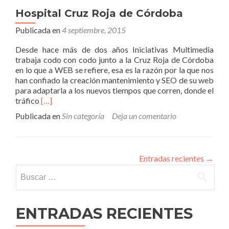
Hospital Cruz Roja de Córdoba
Publicada en
4 septiembre, 2015
Desde hace más de dos años Iniciativas Multimedia
trabaja codo con codo junto a la Cruz Roja de Córdoba
en lo que a WEB se refiere, esa es la razón por la que nos
han confiado la creación mantenimiento y SEO de su web
para adaptarla a los nuevos tiempos que corren, donde el
Leer
tráfico
[…]
másHospital
Publicada en
Sin categoría
Deja un comentario
Cruz
Roja
de
Córdoba
Entradas recientes
→
Buscar:
ENTRADAS RECIENTES