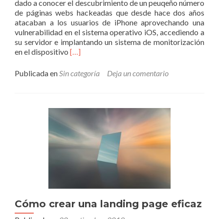
dado a conocer el descubrimiento de un peuqeño número
de
de páginas webs hackeadas que desde hace dos años
«cookies»
atacaban a los usuarios de iPhone aprovechando una
vulnerabilidad en el sistema operativo iOS, accediendo a
su servidor e implantando un sistema de monitorización
Leer
en el dispositivo
[…]
másLos
iPhone
Publicada en
Sin categoría
Deja un comentario
llevan
años
siendo
«hackeados»
por
páginas
webs,
según
un
estudio
de
Google
Cómo crear una landing page eficaz