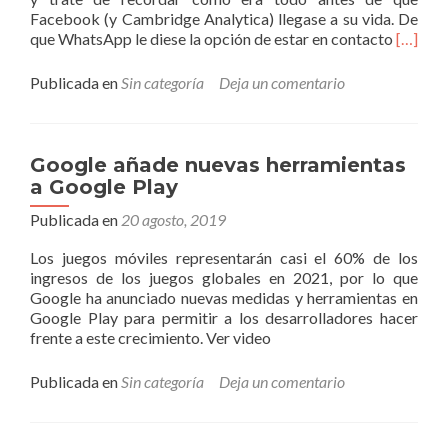
Facebook (y Cambridge Analytica) llegase a su vida. De
Leer
que WhatsApp le diese la opción de estar en contacto
[…]
másCó
no
Publicada en
Sin categoría
Deja un comentario
perdert
nunca
en
Google
Google añade nuevas herramientas
Maps
a Google Play
y
otros
Publicada en
20 agosto, 2019
trucos
Los juegos móviles representarán casi el 60% de los
para
ingresos de los juegos globales en 2021, por lo que
sacarle
Google ha anunciado nuevas medidas y herramientas en
partido
Google Play para permitir a los desarrolladores hacer
al
frente a este crecimiento. Ver video
navega
Publicada en
Sin categoría
Deja un comentario