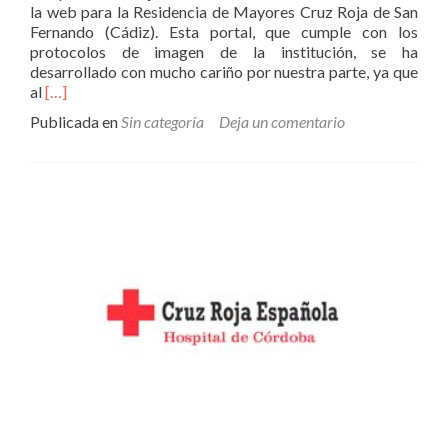
la web para la Residencia de Mayores Cruz Roja de San
Fernando (Cádiz). Esta portal, que cumple con los
protocolos de imagen de la institución, se ha
desarrollado con mucho cariño por nuestra parte, ya que
Leer
al
[…]
másWEB
Publicada en
Sin categoría
Deja un comentario
Cruz
Roja
San
Fernando
(Cádiz)