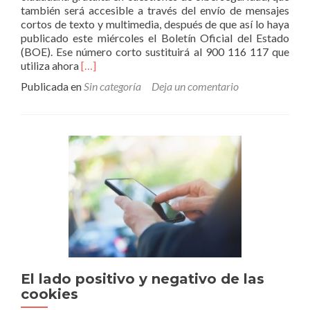
también será accesible a través del envío de mensajes
cortos de texto y multimedia, después de que así lo haya
publicado este miércoles el Boletín Oficial del Estado
(BOE). Ese número corto sustituirá al 900 116 117 que
Leer
utiliza ahora
[…]
másEl
Publicada en
Sin categoría
Deja un comentario
017
será
el
nuevo
número
gratuito
de
ayuda
en
materia
de
ciberseguridad
El lado positivo y negativo de las
cookies