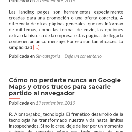
Publicada en
20 septiembre, 2019
Las landing pages son herramientas especialmente
creadas para una promoción o una oferta concreta. A
diferencia de otras páginas generales, que nos informan
de mil temas, como las formas de envío, las opciones
extra o la historia de la empresa, estas páginas de llegada
contienen un único mensaje. Por eso son tan eficaces. La
Leer
simplicidad
[…]
másCómo
Publicada en
Sin categoría
Deja un comentario
crear
una
landing
page
Cómo no perderte nunca en Google
eficaz
Maps y otros trucos para sacarle
partido al navegador
Publicada en
19 septiembre, 2019
R. Alonso@abc_ tecnologia El frenético desarrollo de la
tecnología ha transformado nuestra vida hasta límites
insospechados. Si no lo cree, deje de leer por un momento
y trate de recordar cómo era todo antes de que