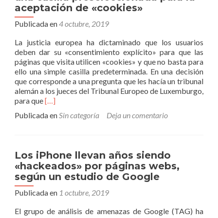
aceptación de «cookies»
Publicada en
4 octubre, 2019
La justicia europea ha dictaminado que los usuarios
deben dar su «consentimiento explícito» para que las
páginas que visita utilicen «cookies» y que no basta para
ello una simple casilla predeterminada. En una decisión
que corresponde a una pregunta que les hacía un tribunal
alemán a los jueces del Tribunal Europeo de Luxemburgo,
Leer
para que
[…]
másLas
Publicada en
Sin categoría
Deja un comentario
páginas
web
no
podrán
Los iPhone llevan años siendo
poner
«hackeados» por páginas webs,
una
según un estudio de Google
casilla
preseleccionada
Publicada en
1 octubre, 2019
para
la
El grupo de análisis de amenazas de Google (TAG) ha
aceptación